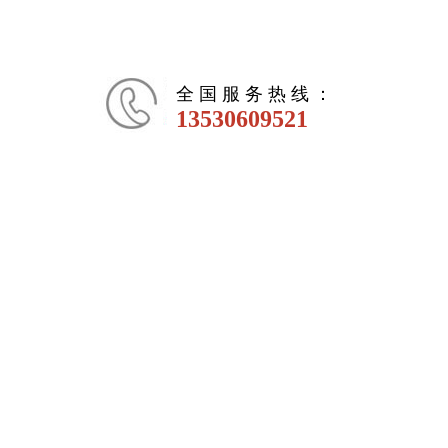
全 国 服 务 热 线 ：
13530609521