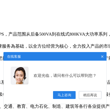
S，产品范围从后备500VA到在线式800KVA大功率系
牌服务為基础，以全方位经营为核心，全力投入产品的市场
×
在线客服
把握用户需求，开展持续的技术服务和创新，重点深耕于
欢迎光临，请问有什么可以帮到您？
境管理体系认证，我们凭借在网络能源领域长期的技术积累
续创新，以高效、优质、快捷地为各行各业提供产品与服
马上咨询
稍后再说
防、交通、教育、电力石化、制造、建筑等各行各业提供