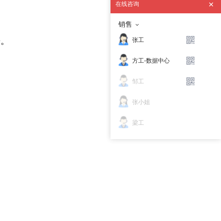
在线咨询
销售
来。
张工
方工-数据中心
邹工
张小姐
梁工